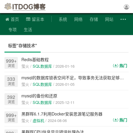
ITDOG博客
首页
留言本
系统
网络
存储
网站
专项
生活
标签"存储技术"
Redis基础教程
999+
热门
浏览
萤火 /
SQL数据库
/
2026-01-16
mysql的数据库锁表空间不足，导致事务无法获取足够的锁资源
333
浏览
萤火 /
SQL数据库
/
2026-01-05
mysql的备份和还原
392
浏览
萤火 /
SQL数据库
/
2025-12-11
黑群晖6.1.7利用Docker安装思源笔记服务器
999+
热门
浏览
萤火 /
虚拟机
/
2024-08-06
黑群晖CPU信息显示错误处理办法