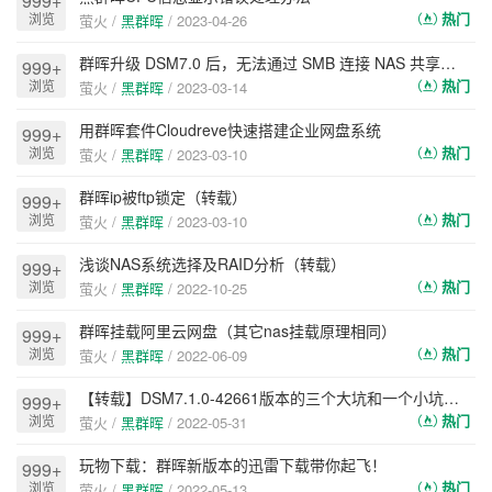
999+
热门
浏览
萤火 /
黑群晖
/
2023-04-26
群晖升级 DSM7.0 后，无法通过 SMB 连接 NAS 共享文件夹解决方法
999+
热门
浏览
萤火 /
黑群晖
/
2023-03-14
用群晖套件Cloudreve快速搭建企业网盘系统
999+
热门
浏览
萤火 /
黑群晖
/
2023-03-10
群晖ip被ftp锁定（转载）
999+
热门
浏览
萤火 /
黑群晖
/
2023-03-10
浅谈NAS系统选择及RAID分析（转载）
999+
热门
浏览
萤火 /
黑群晖
/
2022-10-25
群晖挂载阿里云网盘（其它nas挂载原理相同）
999+
热门
浏览
萤火 /
黑群晖
/
2022-06-09
【转载】DSM7.1.0-42661版本的三个大坑和一个小坑，黑群晖安装/升级须知！
999+
热门
浏览
萤火 /
黑群晖
/
2022-05-31
玩物下载：群晖新版本的迅雷下载带你起飞！
999+
热门
浏览
萤火 /
黑群晖
/
2022-05-13