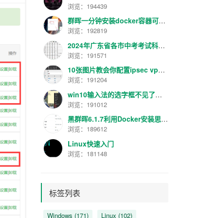
浏览：194439
群晖一分钟安装docker容器可视化管理面板工具Portainer最新汉化版V2.16.2
浏览：192819
2024年广东省各市中考考试科目分数规定
浏览：191571
10张图片教会你配置ipsec vpn【转】
浏览：191204
win10输入法的选字框不见了解决方法
浏览：191012
黑群晖6.1.7利用Docker安装思源笔记服务器
浏览：189612
Linux快速入门
浏览：181148
标签列表
Windows
(171)
Linux
(102)