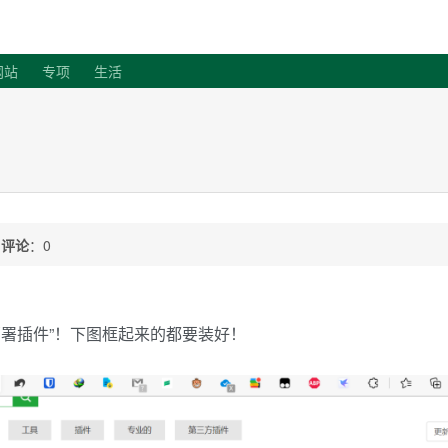
客
网站
专项
生活
/
评论
：0
部署插件”！下图框起来的都要装好！