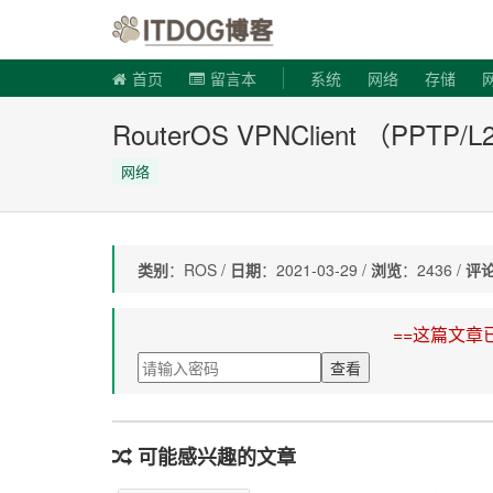
ITDOG博
首页
留言本
系统
网络
存储
RouterOS VPNClient （P
网络
类别
：ROS /
日期
：2021-03-29 /
浏览
：2436 /
评
==这篇文章
可能感兴趣的文章