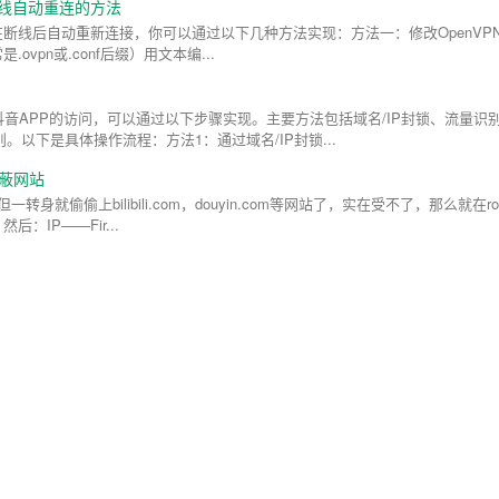
端断线自动重连的方法
客户端在断线后自动重新连接，你可以通过以下几种方法实现：方法一：修改OpenVP
ovpn或.conf后缀）用文本编...
？
限制抖音APP的访问，可以通过以下步骤实现。主要方法包括域名/IP封锁、流量识
。以下是具体操作流程：方法1：通过域名/IP封锁...
屏蔽网站
偷偷上bilibili.com，douyin.com等网站了，实在受不了，那么就在rout
：IP——Fir...