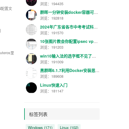
浏览：194435
N配置文
群晖一分钟安装docker容器可视化管理面板工具Portainer最新汉化版V2.16.2
浏览：192818
2024年广东省各市中考考试科目分数规定
别
浏览：191570
10张图片教会你配置ipsec vpn【转】
浏览：191203
eros里
win10输入法的选字框不见了解决方法
浏览：191009
黑群晖6.1.7利用Docker安装思源笔记服务器
浏览：189608
Linux快速入门
浏览：181147
标签列表
Windows
(171)
Linux
(102)