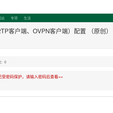
客
网站
专项
生活
PTP/L2TP客户端、OVPN客户端）配置 （原创）
论
：0
已受密码保护，请输入密码后查看==