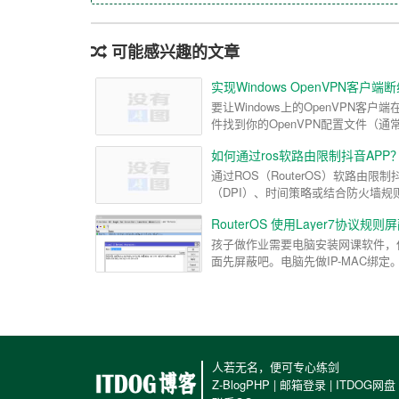
可能感兴趣的文章
实现Windows OpenVPN客户
要让Windows上的OpenVPN
件找到你的OpenVPN配置文件（通常是.
如何通过ros软路由限制抖音APP
通过ROS（RouterOS）软路由
（DPI）、时间策略或结合防火墙规则
RouterOS 使用Layer7协议规则
孩子做作业需要电脑安装网课软件，但一转身就
面先屏蔽吧。电脑先做IP-MAC绑定。然后
人若无名，便可专心练剑
Z-BlogPHP
|
邮箱登录
|
ITDOG网盘