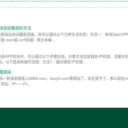
端断线自动重连的方法
客户端在断线后自动重新连接，你可以通过以下几种方法实现：方法一：修改OpenVP
ovpn或.conf后缀）用文本编...
？
限制抖音APP的访问，可以通过以下步骤实现。主要方法包括域名/IP封锁、流量识
。以下是具体操作流程：方法1：通过域名/IP封锁...
屏蔽网站
偷偷上bilibili.com，douyin.com等网站了，实在受不了，那么就在rout
：IP——Fir...