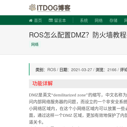
ITDOG博
首页
留言本
系统
网络
存储
ROS怎么配置DMZ？防火墙教程-
网络
类别
：ROS /
日期
：2021-03-27 /
浏览
：2166 /
评
功能详解
DMZ是英文“demilitarized zone”的缩
问内部网络服务器的问题，而设立的一个非安全系
小网络区域内，在这个小网络区域内可以放置一些必须
面，通过这样一个DMZ 区域，更加有效地保护了
道关卡。