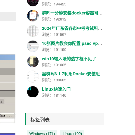
浏览：194425
群晖一分钟安装docker容器可视化管理面板工具Portainer最新汉化版V2.16.2
浏览：192812
2024年广东省各市中考考试科目分数规定
浏览：191567
10张图片教会你配置ipsec vpn【转】
浏览：191190
win10输入法的选字框不见了解决方法
浏览：191005
黑群晖6.1.7利用Docker安装思源笔记服务器
浏览：189605
Linux快速入门
浏览：181146
标签列表
Windows
(171)
Linux
(102)