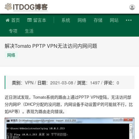
ITDOG博客
首页
留言本
系统
网络
存储
网站
专项
生活
解决Tomato PPTP VPN无法访问内网问题
网络
类别
：VPN /
日期
：2021-03-08 /
浏览
：1497 /
评论
：0
近日测试发现，Tomato系统的路由上通过PPTP VPN登陆，无法访问部
分内网IP（DHCP分配的没问题，内网设备手动设置IP的可能就不行，比
如AP等）。表现为路由走向错误。