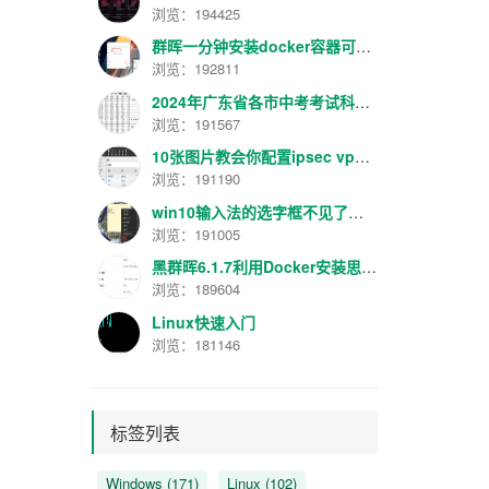
浏览：194425
群晖一分钟安装docker容器可视化管理面板工具Portainer最新汉化版V2.16.2
浏览：192811
2024年广东省各市中考考试科目分数规定
浏览：191567
10张图片教会你配置ipsec vpn【转】
浏览：191190
win10输入法的选字框不见了解决方法
浏览：191005
黑群晖6.1.7利用Docker安装思源笔记服务器
浏览：189604
Linux快速入门
浏览：181146
标签列表
Windows
(171)
Linux
(102)