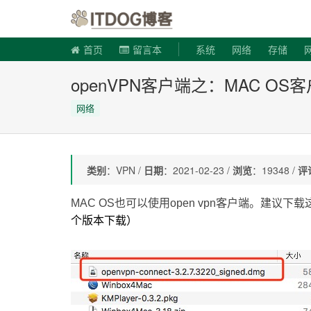
ITDOG博
首页
留言本
系统
网络
存储
openVPN客户端之：MAC OS
网络
类别
：VPN /
日期
：2021-02-23 /
浏览
：19348 /
评
MAC OS也可以使用open vpn客户端。建议下
个版本下载）