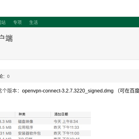
客
网站
专项
生活
客户端
论
：0
载这个版本：
openvpn-connect-3.2.7.3220_signed.dmg （可