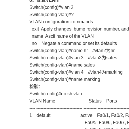
8
、配置VLAN
Switch(config)#vlan 2
Switch(config-vlan)#?
VLAN configuration commands:
exit Apply changes, bump revision number, and
name Ascii name of the VLAN
no Negate a command or set its defaults
Switch(config-vlan)#name hr //vlan2
为hr
Switch(config-vlan)#vlan 3 //vlan3为sales
Switch(config-vlan)#name sales
Switch(config-vlan)#vlan 4 //vlan4为marking
Switch(config-vlan)#name marking
检验：
Switch(config)#do sh vlan
VLAN Name Status Ports
---- -------------------------------- --------- ---------------------
1 default active Fa0/1, Fa0/2, Fa0/
Fa0/5, Fa0/6, Fa0/7, Fa