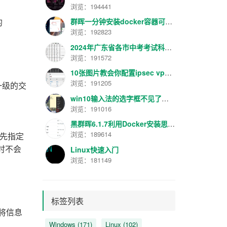
浏览：194441
群晖一分钟安装docker容器可视化管理面板工具Portainer最新汉化版V2.16.2
的
浏览：192823
2024年广东省各市中考考试科目分数规定
浏览：191572
10张图片教会你配置ipsec vpn【转】
浏览：191205
一级的交
win10输入法的选字框不见了解决方法
浏览：191016
黑群晖6.1.7利用Docker安装思源笔记服务器
浏览：189614
首先指定
Linux快速入门
Q时不会
浏览：181149
标签列表
将信息
Windows
(171)
Linux
(102)