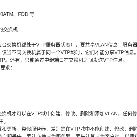
ATM、FDDI等
的交换机
每台交换机都处于VTP服务器状态），要共享VLAN信息，服务
仅当不同交换机属于同一个VTP域时，它们才能分享VTP信息
TP。还有，只能通过中继端口在交换机之间发送VTP信息。
个要求：
换机才可以在VTP域中创建、修改、删除和添加VLAN。任何
M中。
发和更新，类似服务器，差别是在VTP域中不能创建、修改、删
中，重启即丢失。要让交换成为服务器，要先让其成为客户端，以便