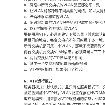
a
、网络中所有交换机的VLAN配置都必须一致
b
、让VLAN能够跨越不同类型的网络，如以太网和
c
、准确地跟踪和监视VLAN
d
、随时将新增的VLAN报告给VTP域中其他所有
e
、以即插即用的方式新增VLAN
要使用用VTP，必须创建VTP服务器（其实默认
用相同的域名，每台交换机不能同时属于多个域，
所有交换机都同属一个VLAN，那就不需要用到V
两台交换机要交换VLAN信息，必须满足以下三
a
、两台交换机的VTP管理域名相同
b
、其中一台交换机被配置为vtp服务器
c
、VTP密码相同（如果使用了的话）
6
、VTP运行模式
服务器模式：默认模式，且只有在服务模式下，交
被通告到整个VTP域，VLAN配置保存在NVRA
客户端模式：用来接收VTP服务器的信息，也转
加VLAN。不会将VLAN配置保存在NVRAM