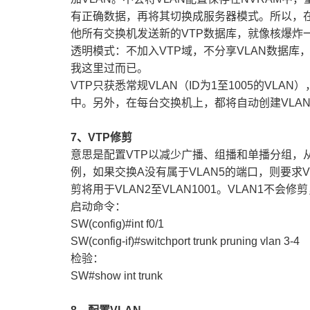
有正确数据，再将其切换成服务器模式。所以，在
他所有交换机发送新的VTP数据库，就像核爆炸
透明模式：不加入VTP域，不分享VLAN数据库
我这里过而已。
VTP
只获悉常规VLAN（ID为1至1005的VLAN
中。另外，在每台交换机上，都将自动创建VLAN1和
7
、VTP修剪
意思是配置VTP以减少广播、组播和单播分组，
例，如果交换A没有属于VLAN5的端口，则要求
剪将用于VLAN2至VLAN1001。VLAN1不会修
启动命令：
SW(config)#int f0/1
SW(config-if)#switchport trunk pruning vlan 3-4 
检验：
SW#show int trunk