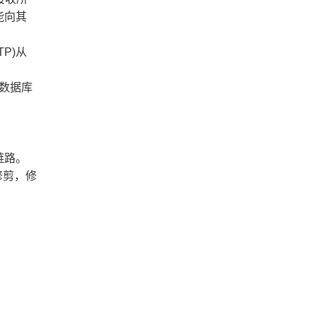
能向其
P)从
N数据库
链路。
修剪，修