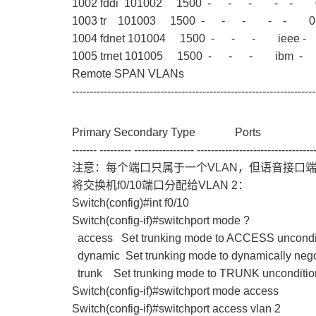
1002 fddi 101002 1500 - - - - 
1003 tr 101003 1500 - - - - -
1004 fdnet 101004 1500 - - - iee
1005 trnet 101005 1500 - - - ibm
Remote SPAN VLANs
---------------------------------------------------------------------
Primary Secondary Type Ports
------- --------- ----------------- ---------------------------------
注意：每个端口只属于一个VLAN，但语音接口
将交换机f0/10端口分配给VLAN 2：
Switch(config)#int f0/10
Switch(config-if)#switchport mode ?
access Set trunking mode to ACCESS uncondit
dynamic Set trunking mode to dynamically 
trunk Set trunking mode to TRUNK uncond
Switch(config-if)#switchport mode access
Switch(config-if)#switchport access vlan 2