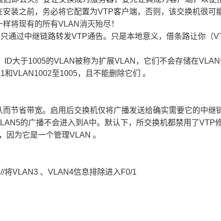
安装之前，务必将它配置为VTP客户端，否则，该交换机很可
一样将现有的所有VLAN消灭殆尽！
，只通过中继链路转发VTP通告。只是本地意义，借条路让你（VT
），ID大于1005的VLAN被称为扩展VLAN，它们不会存储在VLA
VLAN1002至1005，且不能删除它们 。
从而节省带宽。启用后交换机仅将广播发送给确实需要它的中继
VLAN5的广播不会进入到A中。默认下，所交换机都禁用了VTP
剪，因为它是一个管理VLAN 。
//
将VLAN3 、VLAN4信息排除进入F0/1