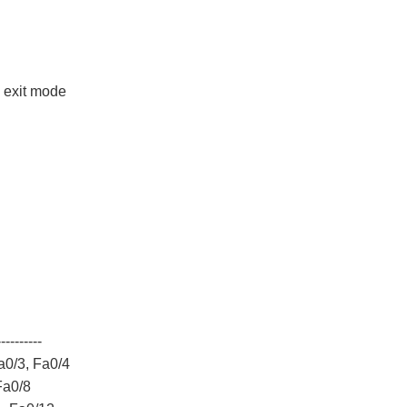
 exit mode
----------
3, Fa0/4
0/8