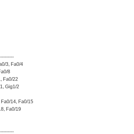
----------
3, Fa0/4
0/8
a0/22
ig1/2
/14, Fa0/15
Fa0/19
----------