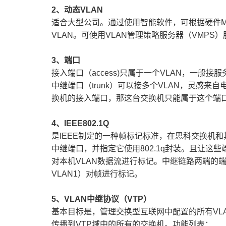
2
、动态VLAN
适合大型公司。通过使用智能软件，可根据硬件M
VLAN。可使用VLAN管理策略服务器（VMPS
3
、端口
接入端口（access)只属于一个VLAN，一般接
中继端口（trunk）可以接多个VLAN，灵感
换机的接入端口，那这台交换机只能属于这个端口
4
、IEEE802.1Q
是IEEE制定的一种帧标记标准，在思科交换机和
中继端口，并指定它使用802.1q封装。且让这些端
对本机VLAN数据流进行标记。中继链路两端的
VLAN1）对帧进行标记。
5
、VLAN中继协议（VTP）
基本目标是，管理交换型互联网中配置的所有VL
传播到VTP域中的所有的交换机。功能列表：