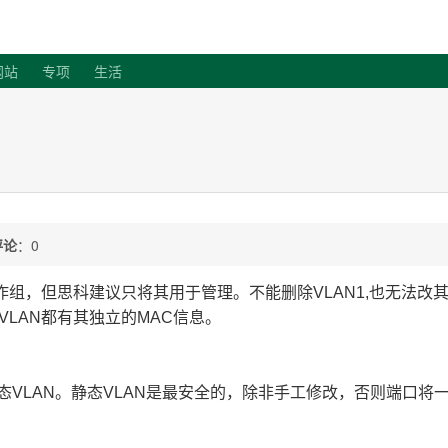
客
网站
专项
生活
评论
：0
作组，但思科建议只将其用于管理。不能删除VLAN1,也无法改
VLAN都有其独立的MAC信息。
静态VLAN。静态VLAN是最安全的，除非手工修改，否则端口将