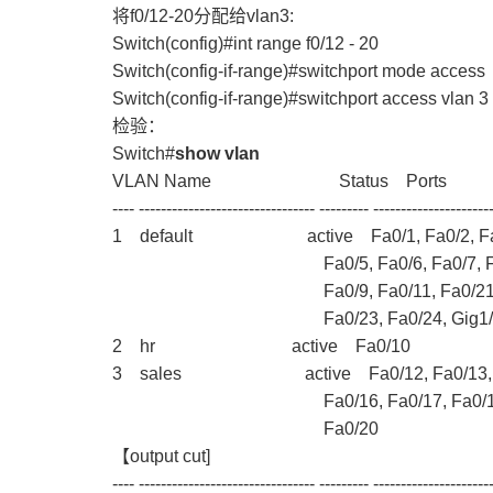
将f0/12-20分配给vlan3:
Switch(config)#int range f0/12 - 20
Switch(config-if-range)#switchport mode access
Switch(config-if-range)#switchport access vlan 3
检验：
Switch#
show vlan
VLAN Name Status Ports
---- -------------------------------- --------- ---------------------
1 default active Fa0/1, Fa0/2, Fa0/
Fa0/5, Fa0/6, Fa0/7, Fa
Fa0/9, Fa0/11, Fa0/21, F
Fa0/23, Fa0/24, Gig1/1, G
2 hr active Fa0/10
3 sales active Fa0/12, Fa0/13, Fa0
Fa0/16, Fa0/17, Fa0/18, 
Fa0/20
【output cut]
---- -------------------------------- --------- ---------------------