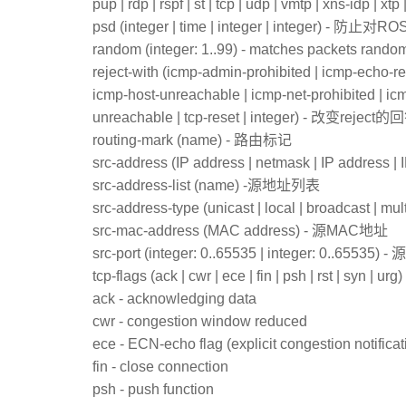
pup | rdp | rspf | st | tcp | udp | vmtp | xns-idp | xt
psd (integer | time | integer | integer) - 
random (integer: 1..99) - matches packets random
reject-with (icmp-admin-prohibited | icmp-echo-rep
icmp-host-unreachable | icmp-net-prohibited | i
unreachable | tcp-reset | integer) - 改变rejec
routing-mark (name) - 路由标记
src-address (IP address | netmask | IP address 
src-address-list (name) -源地址列表
src-address-type (unicast | local | broadcast |
src-mac-address (MAC address) - 源MAC地址
src-port (integer: 0..65535 | integer: 0..65535) 
tcp-flags (ack | cwr | ece | fin | psh | rst | syn 
ack - acknowledging data
cwr - congestion window reduced
ece - ECN-echo flag (explicit congestion notificat
fin - close connection
psh - push function