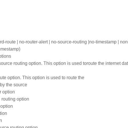
rd-route | no-router-alert | no-source-routing |no-timestamp | non
 timestamp)
ptions
ource routing option. This option is used toroute the internet d
te option. This option is used to route the
 by the source
r option
 routing option
 option
tion
on
ource routing option