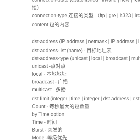
接）
connection-type 连接的类型 （ftp | gre | h323 | irc | 
content 包的内容
dst-address (IP address | netmask | IP address
dst-address-list (name) - 目标地址表
dst-address-type (unicast | local | broadcast 
unicast -点对点
local - 本地地址
broadcast - 广播
multicast - 多播
dst-limit (integer | time | integer | dst-address |
Count - 每秒最大的包数量
by Time option
Time - 时间
Burst - 突发的
Mode -等级优先