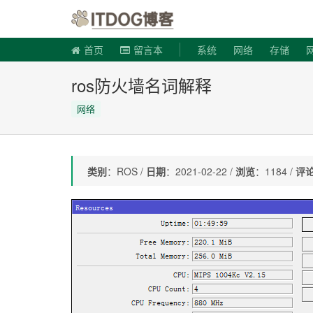
ITDOG博
首页
留言本
系统
网络
存储
ros防火墙名词解释
网络
类别
：ROS /
日期
：2021-02-22 /
浏览
：1184 /
评