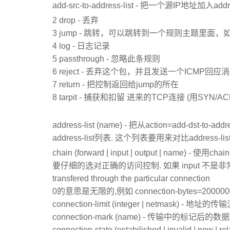
add-src-to-address-list - 把一个源IP地址加入addre
2 drop - 丢弃
3 jump - 跳转，可以跳转到一个规则主题里面，如i
4 log - 日志记录
5 passthrough - 忽略此条规则
6 reject - 丢弃这个包，并且发送一个ICMP回应
7 return - 把控制返回给jump的所在
8 tarpit - 捕获和扣留 进来的TCP连接 (用SYN/
address-list (name) - 把从action=add-dst-to-add
address-list列表. 这个列表要用来对比address-list-
chain (forward | input | output | na
要仔细的选对正确的访问控制. 如果 input 不
transfered through the particular connection
0的意思是无限的,例如 connection-bytes=2000
connection-limit (integer | netmask) - 地址
connection-mark (name) - 传输中的标记后的数
connection-state (estabilished | inv