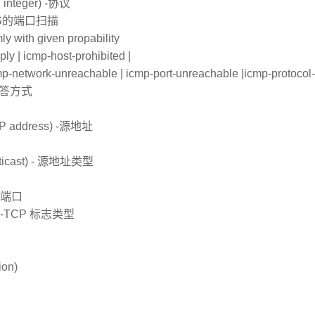
p | integer) -协议
防止对ROS的端口扫描
ly with given propability
ly | icmp-host-prohibited |
cmp-network-unreachable | icmp-port-unreachable |icmp-protocol-
t的回答方式
| IP address) -源地址
 multicast) - 源地址类型
- 源端口
| urg) -TCP 标志类型
ion)