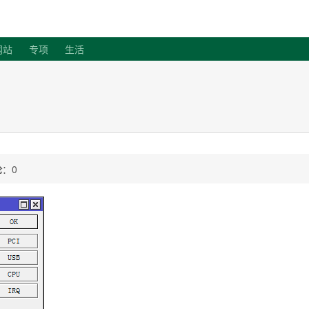
客
网站
专项
生活
论
：0