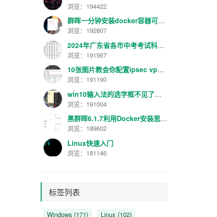
浏览：194422
群晖一分钟安装docker容器可视化管理面板工具Portainer最新汉化版V2.16.2
浏览：192807
2024年广东省各市中考考试科目分数规定
浏览：191567
10张图片教会你配置ipsec vpn【转】
浏览：191190
win10输入法的选字框不见了解决方法
浏览：191004
黑群晖6.1.7利用Docker安装思源笔记服务器
浏览：189602
Linux快速入门
浏览：181146
标签列表
Windows
(171)
Linux
(102)