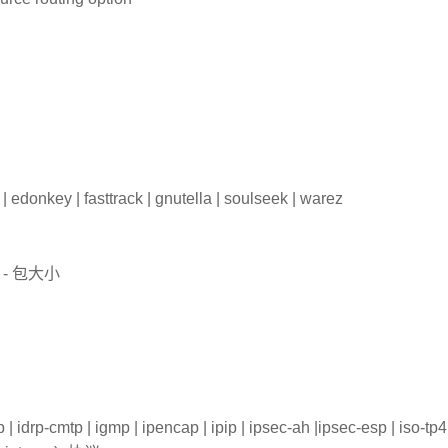
t | edonkey | fasttrack | gnutella | soulseek | warez
35) - 包大小
 | idrp-cmtp | igmp | ipencap | ipip | ipsec-ah |ipsec-esp | iso-tp4 