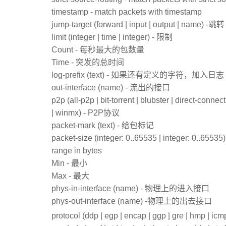
timestamp - match packets with timestamp
jump-target (forward | input | output | name) -跳转
limit (integer | time | integer) - 限制
Count - 每秒最大的包数量
Time - 突发的总时间
log-prefix (text) - 如果还有定义的字符，加入日志
out-interface (name) - 流出的接口
p2p (all-p2p | bit-torrent | blubster | direct-connec
| winmx) - P2P协议
packet-mark (text) - 给包标记
packet-size (integer: 0..65535 | integer: 0..655
range in bytes
Min - 最小
Max - 最大
phys-in-interface (name) - 物理上的进入接口
phys-out-interface (name) -物理上的出去接口
protocol (ddp | egp | encap | ggp | gre | hmp | icmp