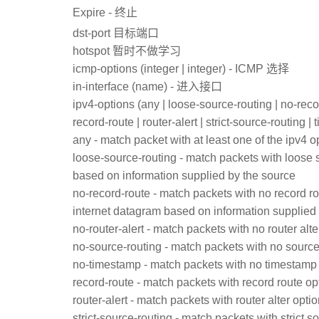
Expire - 终止
dst-port 目标端口
hotspot 暂时不做学习
icmp-options (integer | integer) - ICMP 选择
in-interface (name) - 进入接口
ipv4-options (any | loose-source-routing | no-reco
record-route | router-alert | strict-source-routing |
any - match packet with at least one of the ipv4 o
loose-source-routing - match packets with loose s
based on information supplied by the source
no-record-route - match packets with no record rou
internet datagram based on information supplied
no-router-alert - match packets with no router alte
no-source-routing - match packets with no source
no-timestamp - match packets with no timestamp
record-route - match packets with record route op
router-alert - match packets with router alter opti
strict-source-routing - match packets with strict s