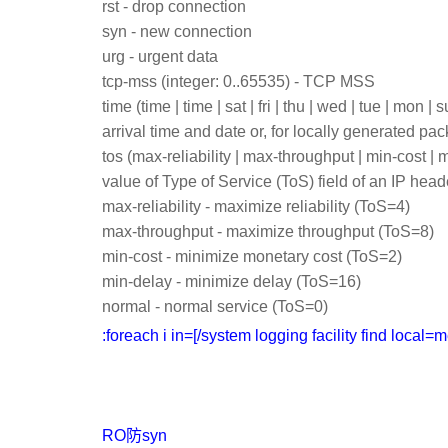
rst - drop connection
syn - new connection
urg - urgent data
tcp-mss (integer: 0..65535) - TCP MSS
time (time | time | sat | fri | thu | wed | tue | mon 
arrival time and date or, for locally generated pa
tos (max-reliability | max-throughput | min-cost | 
value of Type of Service (ToS) field of an IP head
max-reliability - maximize reliability (ToS=4)
max-throughput - maximize throughput (ToS=8)
min-cost - minimize monetary cost (ToS=2)
min-delay - minimize delay (ToS=16)
normal - normal service (ToS=0)
:foreach i in=[/system logging facility find local=
RO防syn