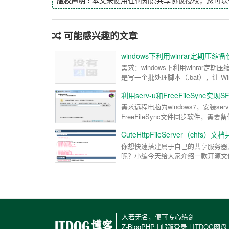
版权声明 :
本文未使用任何知识共享协议授权，您可以
可能感兴趣的文章
windows下利用winrar定期压
需求：windows下利用winra
是写一个批处理脚本（.bat），让 WinRA
利用serv-u和FreeFileSync实
需求远程电脑为windows7，安装se
FreeFileSync文件同步软件，需要备
CuteHttpFileServer（ch
你想快速搭建属于自己的共享服务器
呢？小编今天给大家介绍一款开源文件
人若无名，便可专心练剑
Z-BlogPHP
|
邮箱登录
|
ITDOG网盘