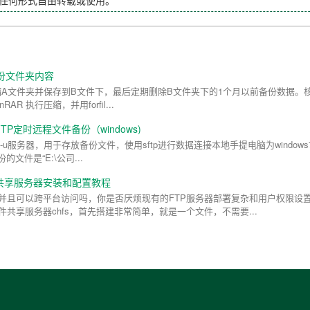
任何形式自由转载或使用。
缩备份文件夹内容
r定期压缩A文件夹并保存到B文件下，最后定期删除B文件夹下的1个月以前备份数据。
R 执行压缩，并用forfil...
现SFTP定时远程文件备份（windows)
rv-u服务器，用于存放备份文件，使用sftp进行数据连接本地手提电脑为window
份的文件是“E:\公司...
fs）文档共享服务器安装和配置教程
并且可以跨平台访问吗，你是否厌烦现有的FTP服务器部署复杂和用户权限设
共享服务器chfs，首先搭建非常简单，就是一个文件，不需要...