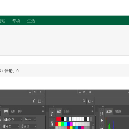
客
网站
专项
生活
 /
评论
：0