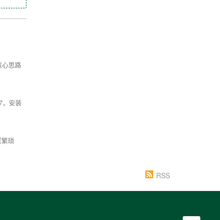
核心思路
s7，安装
置繁琐
RSS