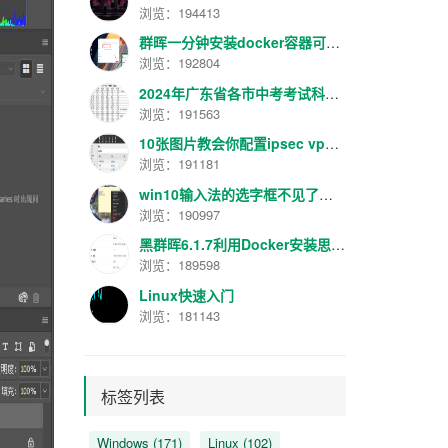
浏览：194413
群晖一分钟安装docker容器可视化管理面板工具Portainer最新汉化版V2.16.2
浏览：192804
2024年广东省各市中考考试科目分数规定
浏览：191563
10张图片教会你配置ipsec vpn【转】
浏览：191181
win10输入法的选字框不见了解决方法
浏览：190997
黑群晖6.1.7利用Docker安装思源笔记服务器
浏览：189598
Linux快速入门
浏览：181143
标签列表
Windows
(171)
Linux
(102)