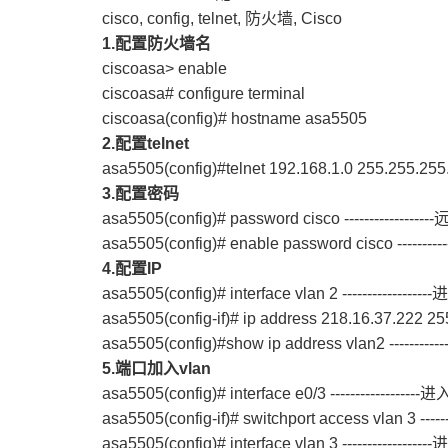
cisco, config, telnet, 防火墙, Cisco
1.
配置防火墙名
ciscoasa> enable
ciscoasa# configure terminal
ciscoasa(config)# hostname asa5505
2.
配置telnet
asa5505(config)#telnet 192.168.1.0 255.255.255
3.
配置密码
asa5505(config)# password cisco ---------------
asa5505(config)# enable password cisco ------
4.
配置IP
asa5505(config)# interface vlan 2 ----------------
asa5505(config-if)# ip address 218.16.37.222 255
asa5505(config)#show ip address vlan2 ---------
5.
端口加入vlan
asa5505(config)# interface e0/3 ----------------
asa5505(config-if)# switchport access vlan 3 ---
asa5505(config)# interface vlan 3 ----------------