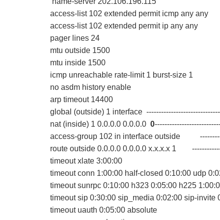
name-server 202.106.196.115
access-list 102 extended permit icmp an
access-list 102 extended permit ip any
pager lines 24
mtu outside 1500
mtu inside 1500
icmp unreachable rate-limit 1 burst-size 1
no asdm history enable
arp timeout 14400
global (outside) 1 interface -------------------
nat (inside) 1 0.0.0.0 0.0.0.0
0
-----------------
access-group 102 in interface outside --
route outside 0.0.0.0 0.0.0.0 x.x.x.x 1 ---
timeout xlate 3:00:00
timeout conn 1:00:00 half-closed 0:10:00 udp 0:
timeout sunrpc 0:10:00 h323 0:05:00 h225 1:00:
timeout sip 0:30:00 sip_media 0:02:00 sip-invite
timeout uauth 0:05:00 absolute