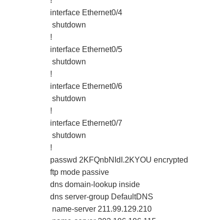
!
interface Ethernet0/4
shutdown
!
interface Ethernet0/5
shutdown
!
interface Ethernet0/6
shutdown
!
interface Ethernet0/7
shutdown
!
passwd 2KFQnbNIdI.2KYOU encrypted
ftp mode passive
dns domain-lookup inside
dns server-group DefaultDNS
name-server 211.99.129.210