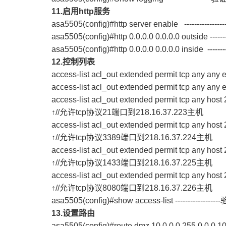
11.
启用http服务
asa5505(config)#http server enable --------
asa5505(config)#http 0.0.0.0 0.0.0.0 outside -
asa5505(config)#http 0.0.0.0 0.0.0.0 inside -
12.
控制列表
access-list acl_out extended permit tcp any a
access-list acl_out extended permit tcp any an
access-list acl_out extended permit tcp any host 
↑//允许tcp协议21端口到218.16.37.223主机
access-list acl_out extended permit tcp any hos
↑//允许tcp协议3389端口到218.16.37.224主机
access-list acl_out extended permit tcp any hos
↑//允许tcp协议1433端口到218.16.37.225主机
access-list acl_out extended permit tcp any hos
↑//允许tcp协议8080端口到218.16.37.226主机
asa5505(config)#show access-list --------------
13.
设置路由
asa5505(config)#route dmz 10.0.0.0 255.0.0.0 1