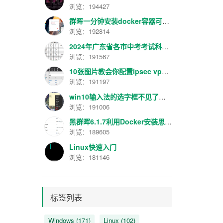
浏览：194427
群晖一分钟安装docker容器可视化管理面板工具Portainer最新汉化版V2.16.2
浏览：192814
2024年广东省各市中考考试科目分数规定
浏览：191567
10张图片教会你配置ipsec vpn【转】
浏览：191197
win10输入法的选字框不见了解决方法
浏览：191006
黑群晖6.1.7利用Docker安装思源笔记服务器
浏览：189605
Linux快速入门
浏览：181146
标签列表
Windows
(171)
Linux
(102)