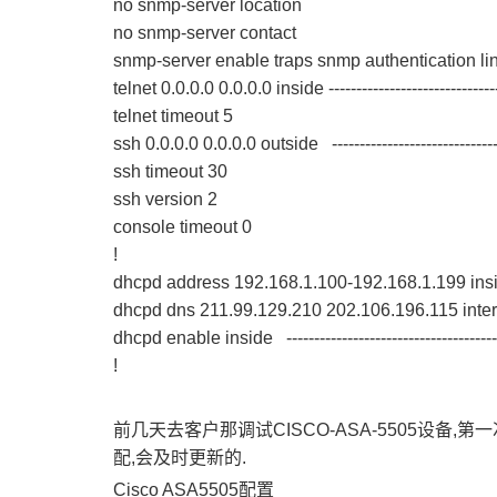
no snmp-server location
no snmp-server contact
snmp-server enable traps snmp authentication li
telnet 0.0.0.0 0.0.0.0 inside -------------------
telnet timeout 5
ssh 0.0.0.0 0.0.0.0 outside --------------------
ssh timeout 30
ssh version 2
console timeout 0
!
dhcpd address 192.168.1.100-192.168.1.1
dhcpd dns 211.99.129.210 202.106.196.115 in
dhcpd enable inside ------------------------------
!
前几天去客户那调试CISCO-ASA-5505设备,
配,会及时更新的.
Cisco ASA5505
配置