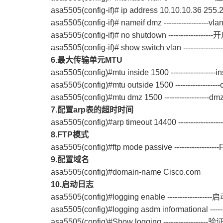
asa5505(config-if)# ip address 10.10.10.36 255.25
asa5505(config-if)# nameif dmz ------------------vl
asa5505(config-if)# no shutdown ------------------
asa5505(config-if)# show switch vlan -----------
6.
最大传输单元MTU
asa5505(config)#mtu inside 1500 -----------
asa5505(config)#mtu outside 1500 ----------
asa5505(config)#mtu dmz 1500 ------------
7.
配置arp表的超时时间
asa5505(config)#arp timeout 14400 ----------
8.FTP
模式
asa5505(config)#ftp mode passive -------------
9.
配置域名
asa5505(config)#domain-name Cisco.com
10.
启动日志
asa5505(config)#logging enable ----------------
asa5505(config)#logging asdm informational --
asa5505(config)#Show logging -----------------