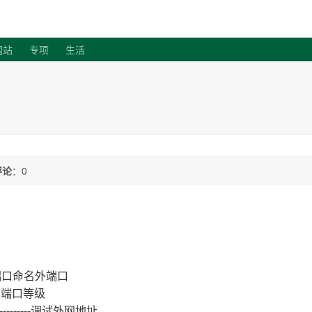
客
网站
专项
生活
评论
：0
。
端口命名外端口
----设置端口等级
------------调试外网地址