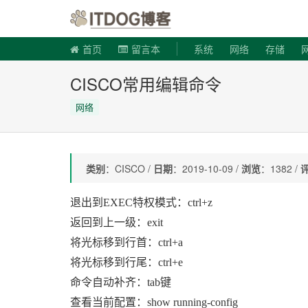
ITDOG博
首页
留言本
系统
网络
存储
CISCO常用编辑命令
网络
类别
：CISCO /
日期
：2019-10-09 /
浏览
：1382 /
退出到EXEC特权模式：ctrl+z
返回到上一级：exit
将光标移到行首：ctrl+a
将光标移到行尾：ctrl+e
命令自动补齐：tab键
查看当前配置：show running-config