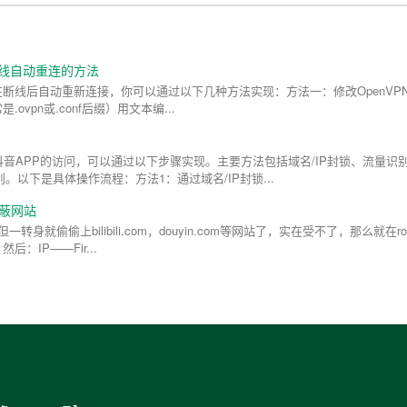
端断线自动重连的方法
客户端在断线后自动重新连接，你可以通过以下几种方法实现：方法一：修改OpenVP
ovpn或.conf后缀）用文本编...
？
限制抖音APP的访问，可以通过以下步骤实现。主要方法包括域名/IP封锁、流量识
。以下是具体操作流程：方法1：通过域名/IP封锁...
屏蔽网站
偷偷上bilibili.com，douyin.com等网站了，实在受不了，那么就在rout
：IP——Fir...