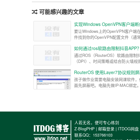
可能感兴趣的文章
实现Windows OpenVPN客户
要让Windows上的OpenVPN
件找到你的OpenVPN配置文件（通常是.
如何通过ros软路由限制抖音APP
通过ROS（RouterOS）软路由
（DPI）、时间策略或结合防火墙规则
RouterOS 使用Layer7协议规则
孩子做作业需要电脑安装网课软件，但一转身就
面先屏蔽吧。电脑先做IP-MAC绑定。然后
人若无名，便可专心练剑
Z-BlogPHP
|
邮箱登录
|
ITDOG网盘
联系QQ：153766103