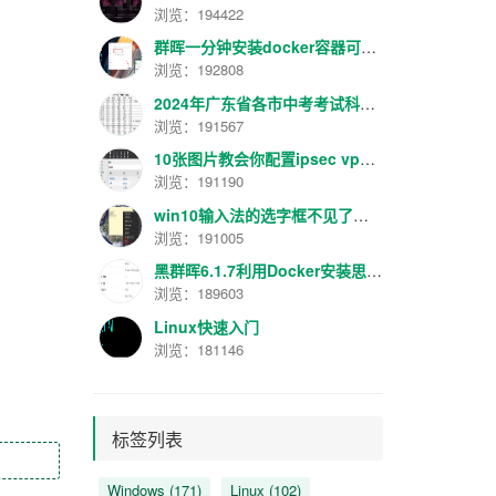
浏览：194422
群晖一分钟安装docker容器可视化管理面板工具Portainer最新汉化版V2.16.2
浏览：192808
2024年广东省各市中考考试科目分数规定
浏览：191567
10张图片教会你配置ipsec vpn【转】
浏览：191190
win10输入法的选字框不见了解决方法
浏览：191005
黑群晖6.1.7利用Docker安装思源笔记服务器
浏览：189603
Linux快速入门
浏览：181146
标签列表
Windows
(171)
Linux
(102)