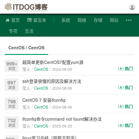
ITDOG博客
首页
留言本
系统
网络
存储
网站
专项
生活
CentOS / CentOS
超简单更新CentOS7配置yum源
999+
热门
浏览
萤火 /
CentOS
/
2024-08-06
ssh登录很慢的原因及解决方法
997
热门
浏览
萤火 /
CentOS
/
2024-08-06
CentOS 7 安装ifconfig
798
热门
浏览
萤火 /
CentOS
/
2024-08-06
ifconfig命令command not found解决办法
732
热门
浏览
萤火 /
CentOS
/
2023-09-25
linux学习总结（转载于知乎）